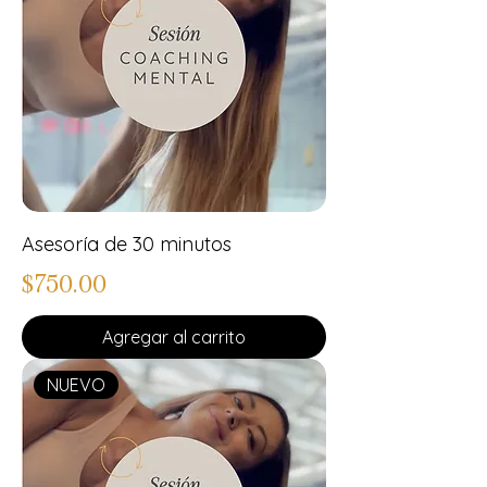
Asesoría de 30 minutos
Precio
$750.00
Agregar al carrito
NUEVO