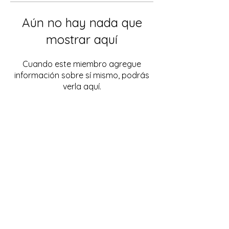
Aún no hay nada que
mostrar aquí
Cuando este miembro agregue
información sobre sí mismo, podrás
verla aquí.
contacto@arigomez.com
Aviso de Privacidad
©2024 ARI GOMEZ Todos los derechos
reservados