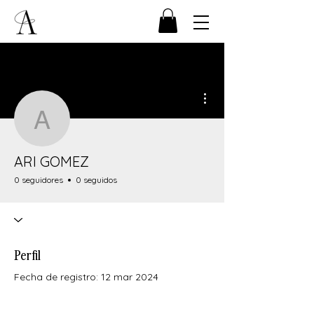
Más acciones
ARI GOMEZ
ARI GOMEZ
0 seguidores
0 seguidos
Perfil
Fecha de registro: 12 mar 2024