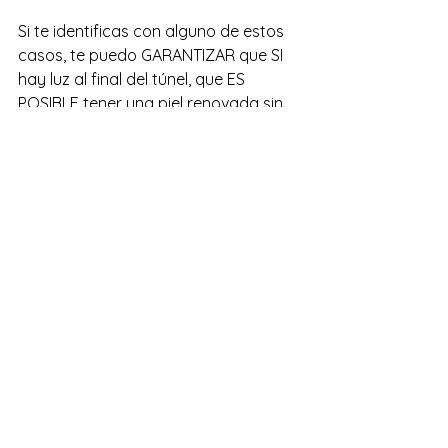
Si te identificas con alguno de estos 
casos, te puedo GARANTIZAR que SI 
hay luz al final del túnel, que ES 
POSIBLE tener una piel renovada sin 
gastar fortuna, sin tenerte que 
descamar la piel, ponerte agujas y 
cosas horribles 😫 
Y si ya tienes una rutina de Skin Care 
que ames, esto se puede integrar 
perfecto y creéme, TODO ES 
DERMATOLÓGICAMENTE PROBADO. 
Mándame un mail a 
contacto@arigomez.com
 si quieres 
regalarte esta Navidad una piel 
saludable libre de manchas e 
imperfecciones 🎁 